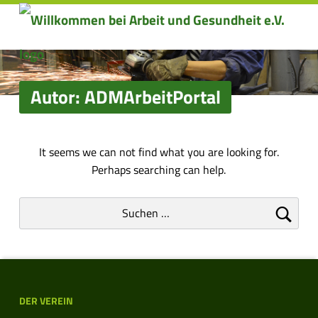
Primary Menu
ADMArbeitPortal – Willkommen bei Arbeit und Gesundheit e.V.
Willkommen bei Arbeit und Gesundheit e.
Autor:
ADMArbeitPortal
N
It seems we can not find what you are looking for.
Perhaps searching can help.
o
Suchen nach:
t
h
i
Footer sidebar
n
DER VEREIN