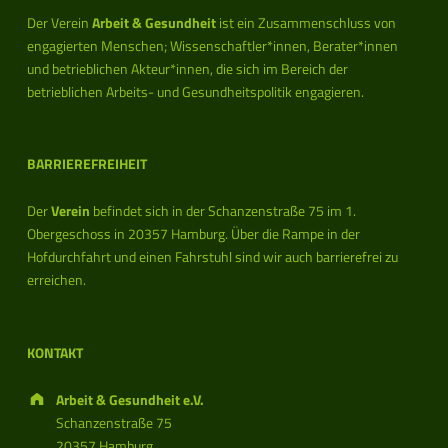
g
Der Verein
Arbeit & Gesundheit
ist ein Zusammenschluss von
F
engagierten Menschen; Wissenschaftler*innen, Berater*innen
und betrieblichen Akteur*innen, die sich im Bereich der
o
betrieblichen Arbeits- und Gesundheitspolitik engagieren.
u
n
BARRIEREFREIHEIT
d
Der
Verein
befindet sich in der Schanzenstraße 75 im 1.
Obergeschoss in 20357 Hamburg. Über die Rampe in der
Hofdurchfahrt und einen Fahrstuhl sind wir auch barrierefrei zu
erreichen.
KONTAKT
Address:
Arbeit & Gesundheit e.V.
Schanzenstraße 75
20357 Hamburg