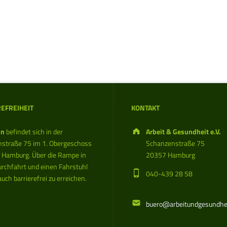
EFREIHEIT
KONTAKT
Address:
in
befindet sich in der
Arbeit & Gesundheit e.V.
straße 75 im 1. Obergeschoss
Schanzenstraße 75
 Hamburg. Über die Rampe in
20357 Hamburg
urchfahrt und einen Fahrstuhl
Phone number:
040-439 28 58
auch barrierefrei zu erreichen.
Email address:
buero@arbeitundgesundhei